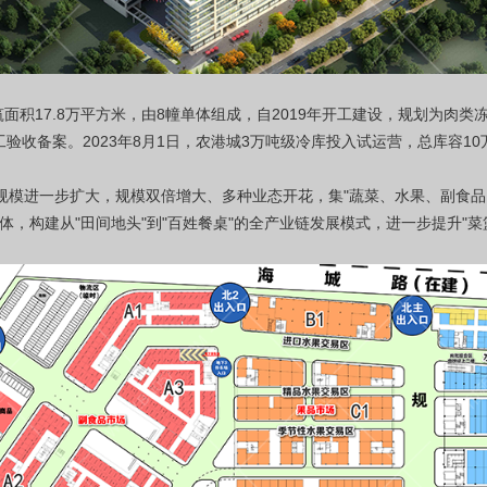
筑面积17.8万平方米，由8幢单体组成，自2019年开工建设，规划为肉
工验收备案。2023年8月1日，农港城3万吨级冷库投入试运营，总库容1
规模进一步扩大，规模双倍增大、多种业态开花，集"蔬菜、水果、副食
体，构建从"田间地头"到"百姓餐桌"的全产业链发展模式，进一步提升"菜