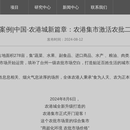
项目
研究中心
新闻中心
联系我们
案例|中国·农港城新篇章：农港集市激活农批
发布时间：2024-08-12
总占地面积278亩，集"蔬菜、水果、副食品、进口商品、水产 、粮油、肉
港城市场开始运营，填补了台州一级农批市场空白，打造贴近百姓生活的城
姓息息相关、烟火气息浓厚的场所，全体农港人秉承"食为人天、农为正本
2024年8月6日，
农港城全新升级打造的
农港集市正式开门迎客！
这个农批市场里的综合集市
"商超化环境 农批市场价格"