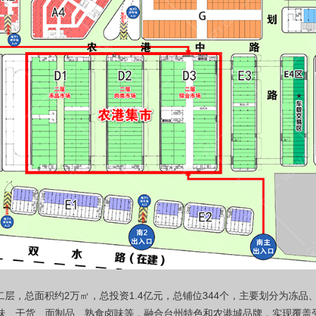
栋二层，总面积约2万㎡，总投资1.4亿元，总铺位344个，主要划分为冻
味、干货、面制品、熟食卤味等，融合台州特色和农港城品牌，实现覆盖