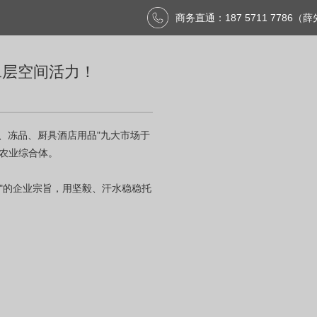
商务直通：187 5711 7786（
二层空间活力！
类、冻品、厨具酒店用品"九大市场于
市农业综合体。
"的企业宗旨，用坚毅、汗水稳稳托