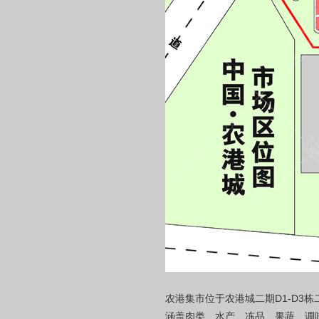
农港集市位于农港城二期D1-D3
涵盖肉类、水产、冻品、果蔬、调