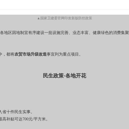
▲国家卫建委官网印发新版防控政策
励各地区因地制宜有序建设一批设施完善、业态丰富、健康绿色的消费集
中，都将
农贸市场升级改造
事宜列为重点项目。
民生政策·各地开花
入省十件民生实事。
最高补贴可达700元/平方米。